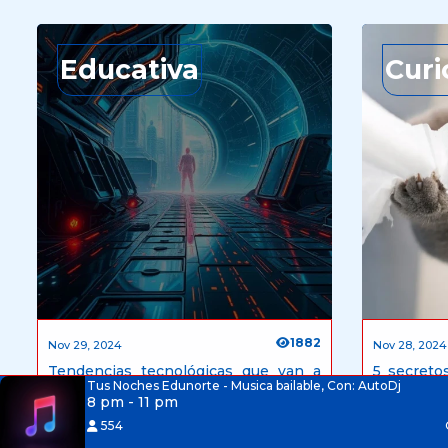
Educativa
Curi
1882
Nov 29, 2024
Nov 28, 2024
Tendencias tecnológicas que van a
5 secreto
revolucionar 2025
Tus Noches Edunorte - Musica bailable, Con: AutoDj
estar afe
8 pm - 11 pm
cómo solu
554
Gus remi