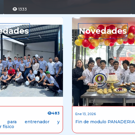
1333
edades
Novedades
483
Ene 13, 2026
io para entrenador y
Fin de modulo PANADERIA
 físico