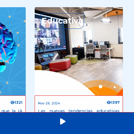
Educativa
1321
1397
Nov 26, 2024
 que la IA
Las nuevas tendencias educativas
r como los
que transforman la enseñanza