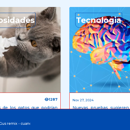
osidades
Tecnologia
1287
Nov 27, 2024
s de los gatos que podrían
Nuevas pruebas sugieren
ctando tu convivencia (y
puede aprender al pensa
cionarlos)
humanos
x - cuando pase el temblor soda stereo, por Radio Edunorte