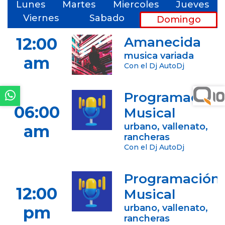
En Vivo :
Lunes
Martes
Miercoles
Jueves
Viernes
Sabado
Domingo
Amanecida Con
12:00
Amanecida
AutoDj
musica variada
am
Con el Dj AutoDj
Programación
06:00
Musical
urbano, vallenato,
am
rancheras
Con el Dj AutoDj
Programación
12:00
Musical
urbano, vallenato,
pm
rancheras